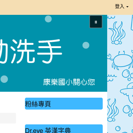
登入
⏸
粉絲專頁
Dr.eye 英漢字典