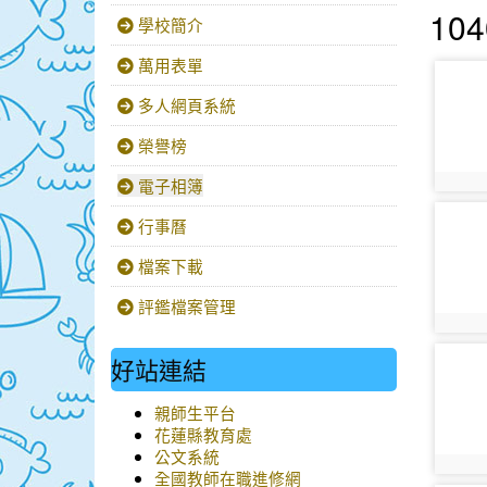
10
學校簡介
萬用表單
photo-
多人網頁系統
榮譽榜
photo:
電子相簿
photo-
行事曆
檔案下載
評鑑檔案管理
photo:
photo-
好站連結
親師生平台
花蓮縣教育處
公文系統
photo:
全國教師在職進修網