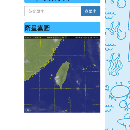
英文單字
查單字
衛星雲圖