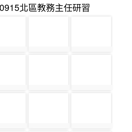
40915北區教務主任研習
883
photo-931
photo-979
883
photo:931
photo:979
884
photo-932
photo-980
884
photo:932
photo:980
885
photo-933
photo-981
885
photo:933
photo:981