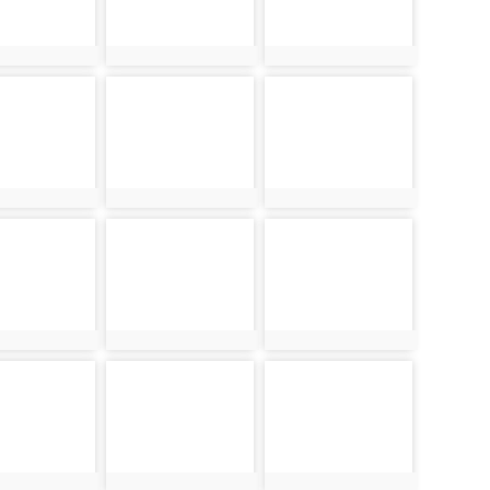
889
photo:937
photo:985
890
photo-938
photo-986
890
photo:938
photo:986
891
photo-939
photo-987
891
photo:939
photo:987
892
photo-940
photo-988
892
photo:940
photo:988