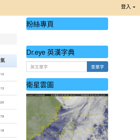
登入
粉絲專頁
⏸
Dr.eye 英漢字典
人氣
英文單字
查單字
110
衛星雲圖
413
920
679
918