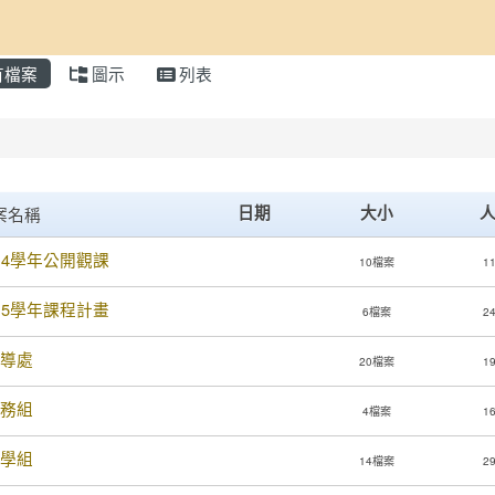
重新取得佈景設定
有檔案
圖示
列表
首頁
s List
ll
日期
大小
案名稱
14學年公開觀課
10檔案
1
15學年課程計畫
6檔案
2
導處
20檔案
1
務組
4檔案
1
學組
14檔案
2