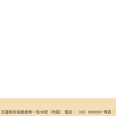
49) 花蓮縣新城鄉康樂一街38號（
地圖
） 電話：（03）8265597 傳真：（