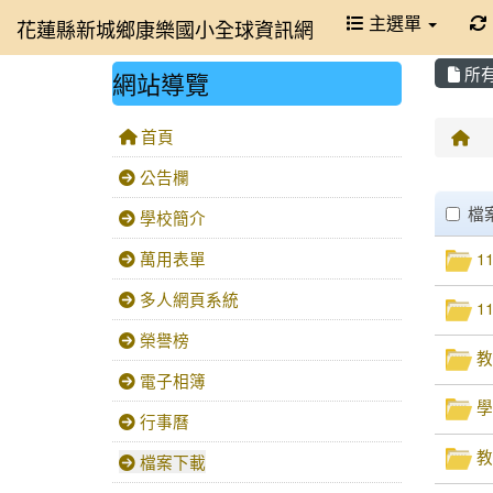
主選單
花蓮縣新城鄉康樂國小全球資訊網
所
網站導覽
首頁
回
公告欄
File
clickA
檔
學校簡介
萬用表單
1
多人網頁系統
1
榮譽榜
教
電子相簿
學
行事曆
教
檔案下載