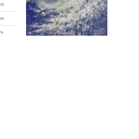
335
592
79