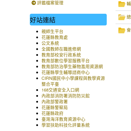
評鑑檔案管理
輔
總
好站連結
會
親師生平台
花蓮縣教育處
公文系統
全國教師在職進修網
教育部校安行政系統
教育部數位學習服務平台
教育部防治學生藥物濫用資源網
花蓮縣學生輔導諮商中心
CIRN國民中小學課程與教學資源
整合平臺
168交通安全入口網
內政部消防署消防防災館
內政部警政署
花蓮縣警察局
花蓮縣政府
臺灣海洋教育資源中心
學習扶助科技化評量系統